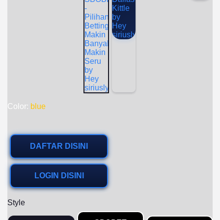
Color:
blue
DAFTAR DISINI
LOGIN DISINI
Style